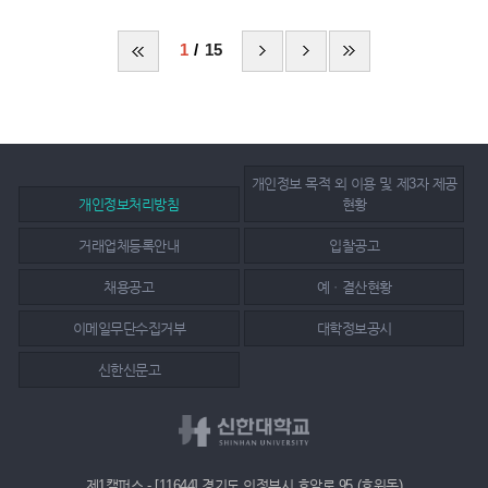
1
15
개인정보 목적 외 이용 및 제3자 제공
개인정보처리방침
현황
거래업체등록안내
입찰공고
채용공고
예ㆍ결산현황
이메일무단수집거부
대학정보공시
신한신문고
제1캠퍼스 - [11644] 경기도 의정부시 호암로 95 (호원동)