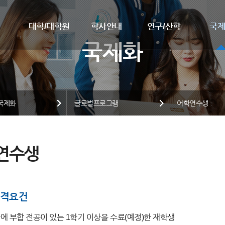
대학/대학원
학사안내
연구/산학
국
국제화
글로벌프로그램
어학연수생
연수생
격요건
에 부합 전공이 있는 1학기 이상을 수료(예정)한 재학생