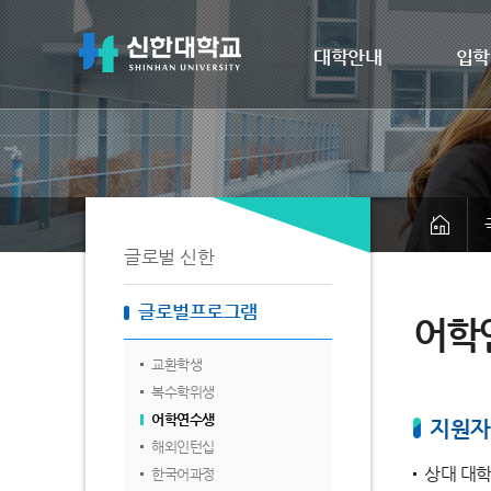
대학안내
입학
글로벌 신한
글로벌프로그램
어학
교환학생
복수학위생
어학연수생
지원자
해외인턴십
상대 대학
한국어과정