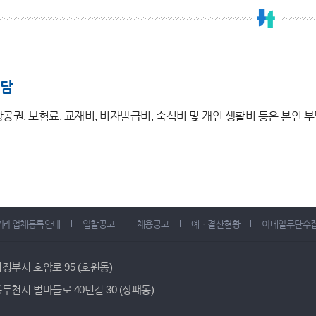
담
항공권, 보험료, 교재비, 비자발급비, 숙식비 및 개인 생활비 등은 본인 
거래업체등록안내
입찰공고
채용공고
예ㆍ결산현황
이메일무단수
 의정부시 호암로 95 (호원동)
 동두천시 벌마들로 40번길 30 (상패동)