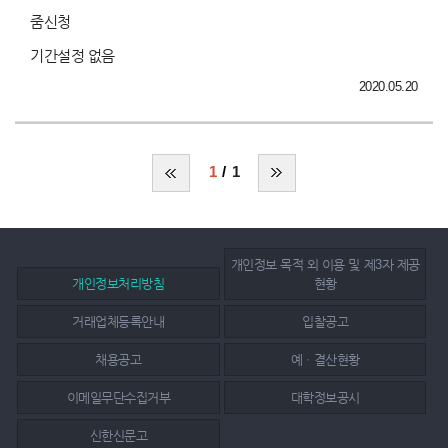
줌신청
기간설정 없음
2020.05.20
1
1
개인정보 목적 외 이용 및 제3자 제공
개인정보처리방침
현황
거래업체등록안내
입찰공고
채용공고
예ㆍ결산현황
이메일무단수집거부
대학정보공시
신한신문고