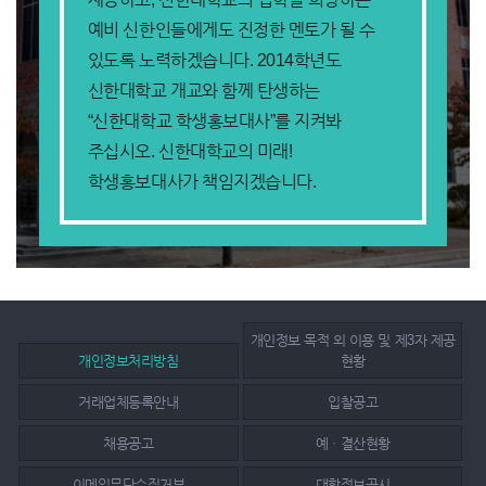
예비 신한인들에게도
진정한 멘토가 될 수
있도록 노력하겠습니다.
2014학년도
신한대학교 개교와 함께 탄생하는
“신한대학교 학생홍보대사”를 지켜봐
주십시오.
신한대학교의 미래!
학생홍보대사가 책임지겠습니다.
개인정보 목적 외 이용 및 제3자 제공
개인정보처리방침
현황
거래업체등록안내
입찰공고
채용공고
예ㆍ결산현황
이메일무단수집거부
대학정보공시