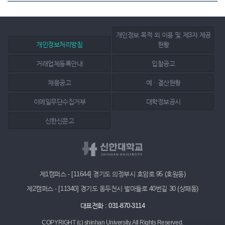
개인정보 목적 외 이용 및 제3자 제공
개인정보처리방침
현황
거래업체등록안내
입찰공고
채용공고
예ㆍ결산현황
이메일무단수집거부
대학정보공시
신한신문고
제1캠퍼스 - [11644] 경기도 의정부시 호암로 95 (호원동)
제2캠퍼스 - [11340] 경기도 동두천시 벌마들로 40번길 30 (상패동)
대표전화 : 031-870-3114
COPYRIGHT (c) shinhan University.
All Rights Reserved.