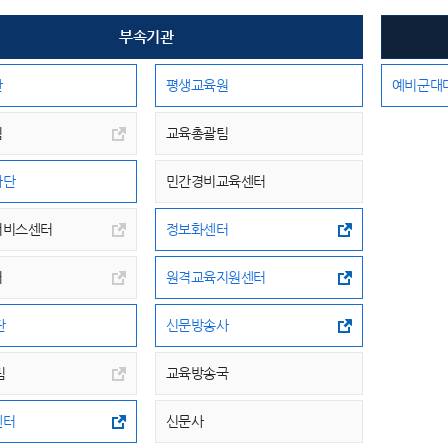
부속기관
관
평생교육원
예비군대
팀
교육총괄팀
사단
민간경비교육센터
서비스센터
정보화센터
터
원격교육지원센터
단
신문방송사
팀
교육방송국
센터
신문사