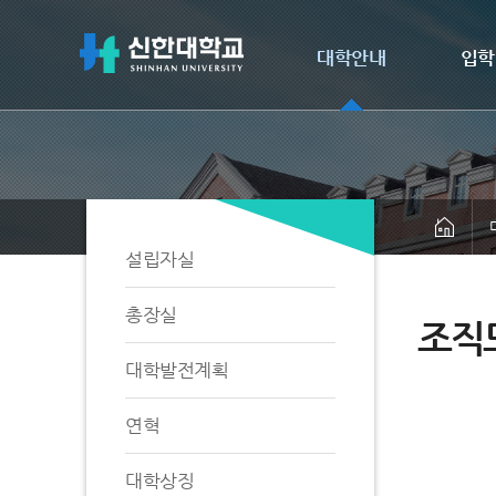
대학안내
입학
설립자실
총장실
조직
대학발전계획
연혁
대학상징