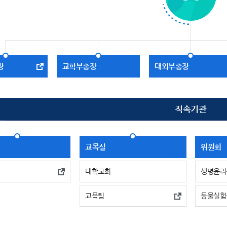
장
교학부총장
대외부총장
직속기관
교목실
위원회
대학교회
생명윤리
교목팀
동물실험