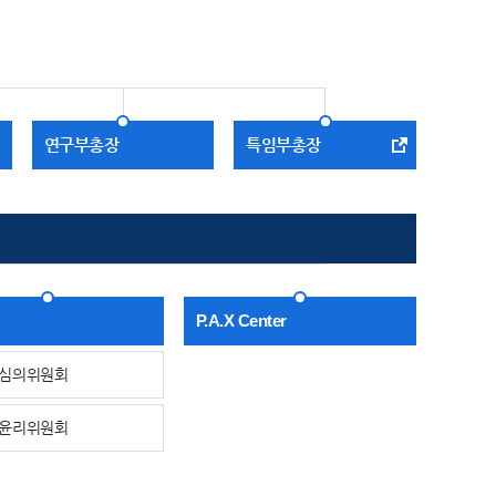
연구부총장
특임부총장
P.A.X Center
심의위원회
윤리위원회