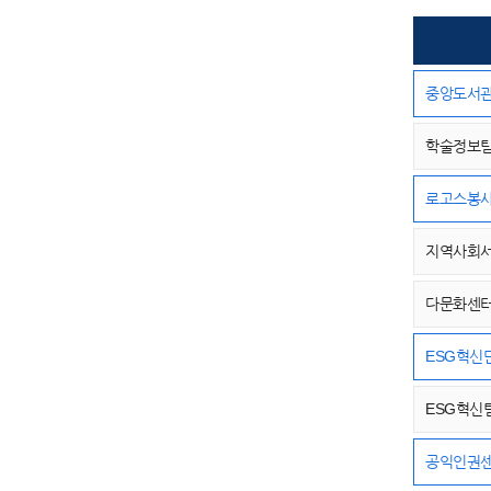
중앙도서
학술정보
로고스봉
지역사회
다문화센
ESG혁신
ESG혁신
공익인권