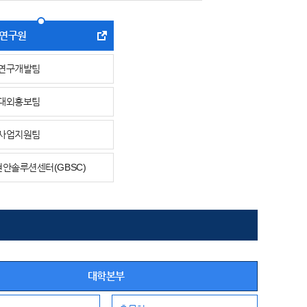
T연구원
T연구개발팀
T대외홍보팀
T사업지원팀
안솔루션센터(GBSC)
대학본부