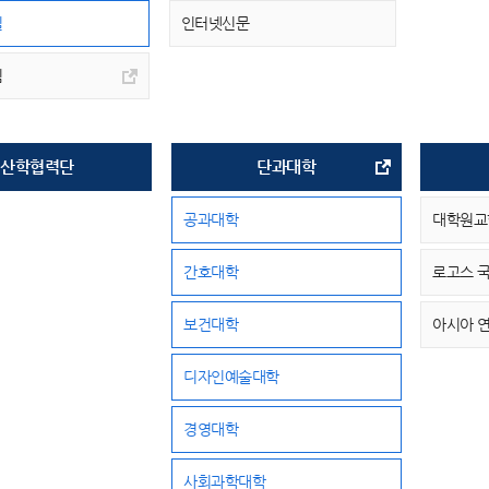
실
인터넷신문
팀
산학협력단
단과대학
공과대학
대학원교
간호대학
로고스 
보건대학
아시아 
디자인예술대학
경영대학
사회과학대학