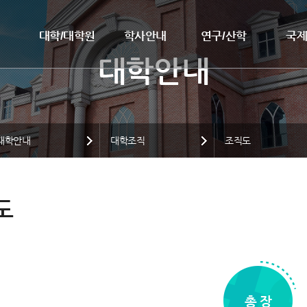
대학/대학원
학사안내
연구/산학
국
대학안내
대학조직
조직도
도
총 장