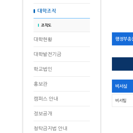
대학조직
조직도
행정부총
대학현황
대학발전기금
학교법인
홍보관
비서실
캠퍼스 안내
비서팀
정보공개
청탁금지법 안내