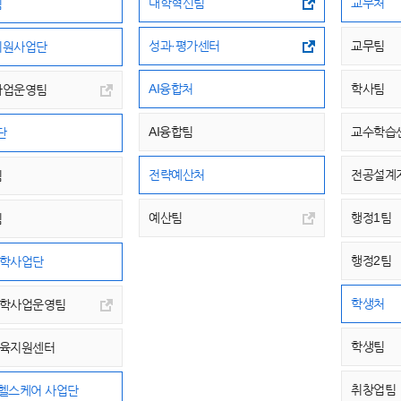
대학혁신팀
교무처
팀
성과·평가센터
교무팀
지원사업단
AI융합처
학사팀
사업운영팀
AI융합팀
교수학습
단
전략예산처
전공설계
팀
예산팀
행정1팀
팀
행정2팀
대학사업단
학생처
대학사업운영팀
학생팀
교육지원센터
취창업팀
 헬스케어 사업단