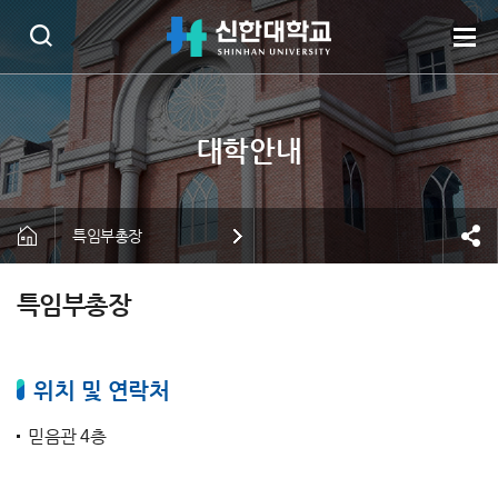
특임부총장
특임부총장
위치 및 연락처
믿음관 4층