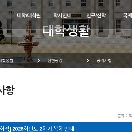
대학/대학원
학사안내
연구/산학
국
대학생활
신한광장
공지사항
사항
분류
학적] 2026학년도 2학기 복학 안내