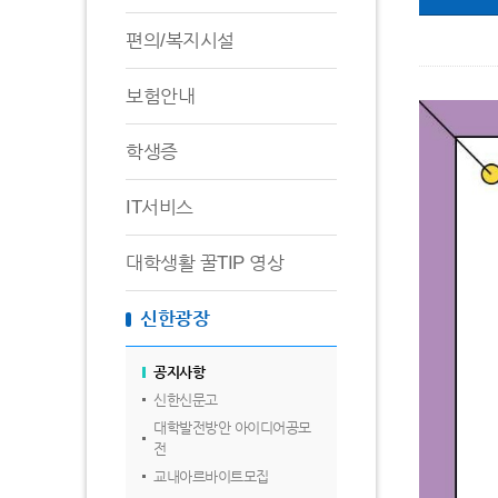
편의/복지시설
보험안내
학생증
IT서비스
대학생활 꿀TIP 영상
신한광장
공지사항
신한신문고
대학발전방안 아이디어공모
전
교내아르바이트모집