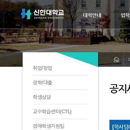
대학안내
입학
취업/창업
장학/대출
공지
학생상담
교수학습센터(CTL)
장애학생지원팀
[학사팀/