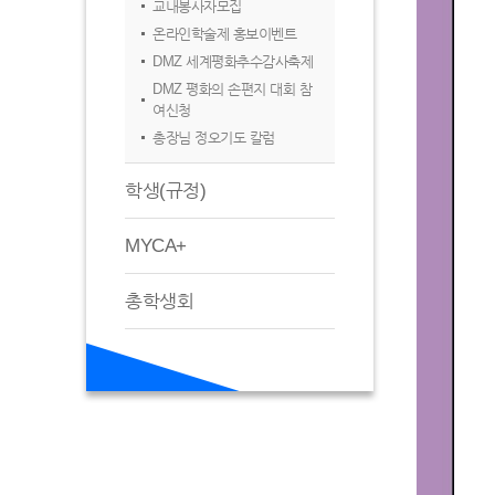
교내봉사자모집
온라인학술제 홍보이벤트
DMZ 세계평화추수감사축제
DMZ 평화의 손편지 대회 참
여신청
총장님 정오기도 칼럼
학생(규정)
MYCA+
총학생회