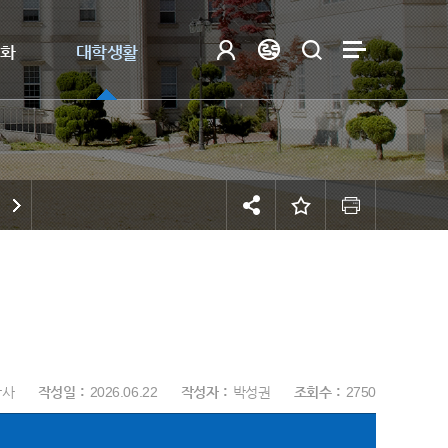
제화
대학생활
학사
작성일
2026.06.22
작성자
박성권
조회수
2750