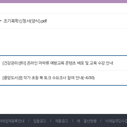
조기복학신청서(양식).pdf
[건강관리센터] 온라인 마약류 예방교육 콘텐츠 배포 및 교육 수강 안내
[중앙도서관] 작가 초청 북 토크 수요조사 참여 안내(~6/30)
거래업체등록안내
입찰공고
채용공고
예ㆍ결산현황
이메일무단수