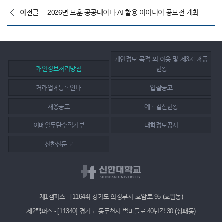
이전글
2026년 보훈 공공데이터·AI 활용 아이디어 공모전 개최
개인정보 목적 외 이용 및 제3자 제공
개인정보처리방침
현황
거래업체등록안내
입찰공고
채용공고
예ㆍ결산현황
이메일무단수집거부
대학정보공시
신한신문고
제1캠퍼스 - [11644] 경기도 의정부시 호암로 95 (호원동)
제2캠퍼스 - [11340] 경기도 동두천시 벌마들로 40번길 30 (상패동)