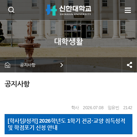
공지사항
공지사항
학사
2026.07.08
임유빈
2142
[학사팀/성적] 2026학년도 1학기 전공·교양 취득성적
및 학점포기 신청 안내