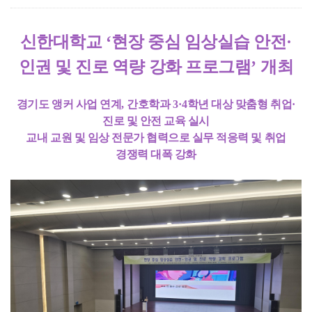
신한대학교
‘
현장 중심 임상실습 안전
·
인권 및 진로 역량 강화 프로그램
’
개최
경기도 앵커 사업 연계
,
간호학과
3·4
학년 대상 맞춤형 취업
·
진로 및 안전 교육 실시
교내 교원 및 임상 전문가 협력으로 실무 적응력 및 취업
경쟁력 대폭 강화