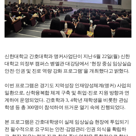
신한대학교 간호대학과 앵커사업단이 지난
6
월
22
일
(
월
)
신한
대학교 의정부 캠퍼스 벧엘관 대강당에서
‘
현장 중심 임상실습
안전
·
인권 및 진로 역량 강화 프로그램
’
을 개최했다고 밝혔다
.
이번 프로그램은 경기도 지역성장 인재양성체계
(
앵커
)
사업의
일환으로
,
산학융복합 체계 구축 및 취업
·
진로 지원 방향과 연
계하여 운영되었다
.
간호학과
3, 4
학년 재학생을 비롯한 관심
학생 등 총
300
명이 참석하여 뜨거운 열기 속에 진행되었다
.
본 프로그램은 간호대학생이 실제 임상실습 현장에 투입되기
전 필수적으로 요구되는 안전
·
감염관리
·
인권 의식을 확립하