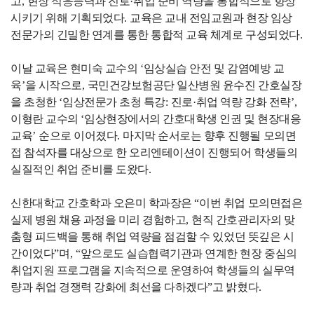
고
,
현장 적응능력과 진로
·
취업 준비 역량을 통합적으로 향상
시키기 위해 기획되었다
.
교육은 교내 전임교원과 현장 임상
전문가의 긴밀한 연계를 통한 통합적 교육 체계로 구성되었다
.
이날 교육은 현미숙 교수의
‘
임상실습 안전 및 감염예방 교
육
’
을 시작으로
,
국민건강보험공단 일산병원 윤수진 간호실장
을 초청한
‘
임상전문가 초청 특강
:
진로
·
취업 역량 강화 전략
’,
이형란 교수의
‘
임상현장에서의 간호대학생 인권 및 현장대응
교육
’
순으로 이어졌다
.
마지막 순서로는 향후 진행될 모의면
접 참석자를 대상으로 한 오리엔테이션이 진행되어 학생들의
실질적인 취업 준비를 도왔다
.
신한대학교 간호학과 오은미 학과장은
“
이번 취업 모의면접은
실제 병원 채용 과정을 미리 경험하고
,
현직 간호관리자의 맞
춤형 피드백을 통해 취업 역량을 점검할 수 있었던 뜻깊은 시
간이었다
”
며
, “
앞으로도 실습협력기관과 연계한 현장 중심의
취업지원 프로그램을 지속적으로 운영하여 학생들의 실무역
량과 취업 경쟁력 강화에 최선을 다하겠다
”
고 밝혔다
.